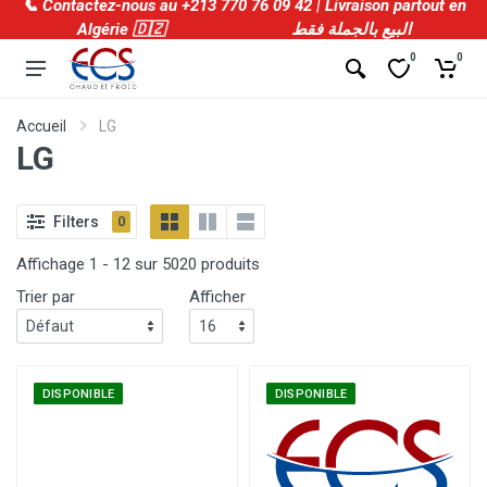
📞 Contactez-nous au +213 770 76 09 42 | Livraison partout en
Algérie 🇩🇿 البيع بالجملة فقط
0
0
Accueil
LG
LG
Filters
0
Affichage 1 - 12 sur 5020 produits
Trier par
Afficher
DISPONIBLE
DISPONIBLE