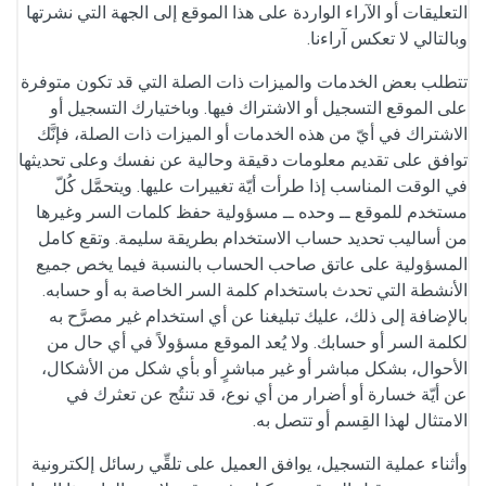
التعليقات أو الآراء الواردة على هذا الموقع إلى الجهة التي نشرتها
وبالتالي لا تعكس آراءنا.
تتطلب بعض الخدمات والميزات ذات الصلة التي قد تكون متوفرة
على الموقع التسجيل أو الاشتراك فيها. وباختيارك التسجيل أو
الاشتراك في أيّ من هذه الخدمات أو الميزات ذات الصلة، فإنَّك
توافق على تقديم معلومات دقيقة وحالية عن نفسك وعلى تحديثها
في الوقت المناسب إذا طرأت أيّة تغييرات عليها. ويتحمَّل كُلّ
مستخدم للموقع ــ وحده ــ مسؤولية حفظ كلمات السر وغيرها
من أساليب تحديد حساب الاستخدام بطريقة سليمة. وتقع كامل
المسؤولية على عاتق صاحب الحساب بالنسبة فيما يخص جميع
الأنشطة التي تحدث باستخدام كلمة السر الخاصة به أو حسابه.
بالإضافة إلى ذلك، عليك تبليغنا عن أي استخدام غير مصرَّح به
لكلمة السر أو حسابك. ولا يُعد الموقع مسؤولاً في أي حال من
الأحوال، بشكل مباشر أو غير مباشرٍ أو بأي شكل من الأشكال،
عن أيّة خسارة أو أضرار من أي نوع، قد تنتُج عن تعثرك في
الامتثال لهذا القِسم أو تتصل به.
وأثناء عملية التسجيل، يوافق العميل على تلقِّي رسائل إلكترونية