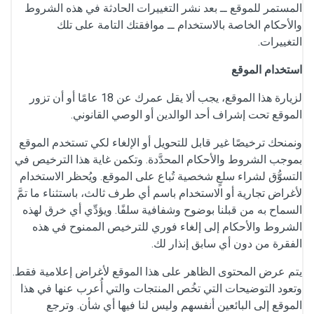
المستمر للموقع ــ بعد نشر التغييرات الحادثة في هذه الشروط
والأحكام الخاصة بالاستخدام ــ موافقتك التامة على تلك
التغييرات.
استخدام الموقع
لزيارة هذا الموقع، يجب ألا يقل عمرك عن 18 عامًا أو أن تزور
الموقع تحت إشراف أحد الوالدين أو الوصي القانوني.
ونمنحك ترخيصًا غير قابل للتحويل أو الإلغاء لكي تستخدم الموقع
بموجب الشروط والأحكام المحدَّدة. وتكمن غاية هذا الترخيص في
التسوُّق لشراء سلعٍ شخصية تُباع على الموقع. ويُحظر الاستخدام
لأغراض تجارية أو الاستخدام باسم أي طرف ثالث، باستثناء ما تمَّ
السماح به من قبلنا بوضوح وشفافية سلفًا. ويؤدِّي أي خرق لهذه
الشروط والأحكام إلى إلغاء فوري للترخيص الممنوح في هذه
الفقرة من دون أي سابق إنذار لك.
يتم عرض المحتوى الظاهر على هذا الموقع لأغراض إعلامية فقط.
وتعود التوضيحات التي تخُص المنتجات والتي أُعرب عنها في هذا
الموقع إلى البائعين أنفسهم وليس لنا فيها أي شأن. وترجع