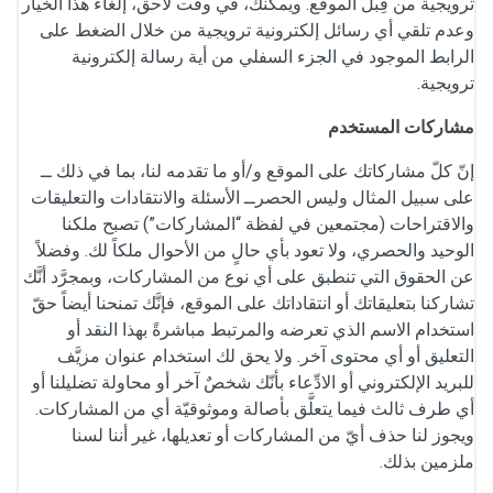
ترويجية من قِبل الموقع. ويمكنك، في وقت لاحق، إلغاء هذا الخيار
وعدم تلقي أي رسائل إلكترونية ترويجية من خلال الضغط على
الرابط الموجود في الجزء السفلي من أية رسالة إلكترونية
ترويجية.
مشاركات المستخدم
إنّ كلّ مشاركاتك على الموقع و/أو ما تقدمه لنا، بما في ذلك ــ
على سبيل المثال وليس الحصرــ الأسئلة والانتقادات والتعليقات
والاقتراحات (مجتمعين في لفظة “المشاركات”) تصبح ملكنا
الوحيد والحصري، ولا تعود بأي حالٍ من الأحوال ملكاً لك. وفضلاً
عن الحقوق التي تنطبق على أي نوع من المشاركات، وبمجرَّد أنَّك
تشاركنا بتعليقاتك أو انتقاداتك على الموقع، فإنَّك تمنحنا أيضاً حقّ
استخدام الاسم الذي تعرضه والمرتبط مباشرةً بهذا النقد أو
التعليق أو أي محتوى آخر. ولا يحق لك استخدام عنوان مزيَّف
للبريد الإلكتروني أو الادِّعاء بأنّك شخصٌ آخر أو محاولة تضليلنا أو
أي طرف ثالث فيما يتعلَّق بأصالة وموثوقيّة أي من المشاركات.
ويجوز لنا حذف أيّ من المشاركات أو تعديلها، غير أننا لسنا
ملزمين بذلك.