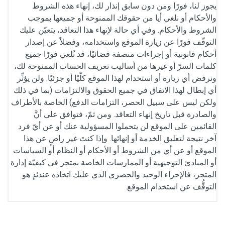
يجوز لنا، فورًا ومن دون سابق إنذار لك، إنهاء هذه الشروط
والأحكام أو نلغي أيا من حقوقك الممنوحة أو جميعها بموجب
الشروط والأحكام. وفي أي حالة لإنهاء هذا التعاقد، يتعيّن عليك
التوقّف فورًا عن زيارة الموقع واستخدامه، وفضلاً عن إصدار
أحكام قانونية أو إجراءات منصفة قضائيًا، قد نُلغي فورًا جميع
كلمات السرّ أو غيرها من أساليب تعريف الحساب الممنوحة لك،
ونرفض أي زيارة أو استخدام لهذا الموقع كلّيًا أو جزئيًا. ولن يؤثِّر
أي إبطال لهذا الاتفاق في جميع الحقوق والالتزامات (بما في ذلك
ولكن ليس على سبيل الحصر، التزامات الدفع) الخاصة بالأطراف
والصادرة قبل تاريخ إنهاء التعاقد. ومن ثمّ، فتوافق على أنَّ
القائمين على الموقع لن يتحملوا المسؤولية عنك أو عن أيّ فرد
آخر نتيجة لتعليق الخدمة أو إنهائها. وإذا كنتَ غير راضٍ عن هذا
الموقع أو عن أي من الشروط أو الأحكام أو النظام أو السياسات
أو المبادئ التوجيهية أو الممارسات الخاصة بمتجر في كيفيّة إدارة
المتجر، فالإجراء الوحيد والحصري الذي عليك اتخاذه عندئذٍ هو
التوقُّف عن استخدام الموقع.