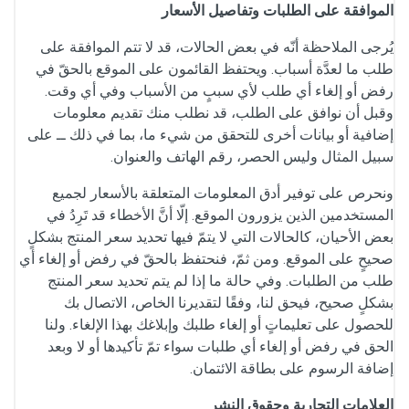
الموافقة على الطلبات وتفاصيل الأسعار
يُرجى الملاحظة أنّه في بعض الحالات، قد لا تتم الموافقة على
طلب ما لعدَّة أسباب. ويحتفظ القائمون على الموقع بالحقّ في
رفض أو إلغاء أي طلب لأي سببٍ من الأسباب وفي أي وقت.
وقبل أن نوافق على الطلب، قد نطلب منك تقديم معلومات
إضافية أو بيانات أخرى للتحقق من شيء ما، بما في ذلك ــ على
سبيل المثال وليس الحصر، رقم الهاتف والعنوان.
ونحرص على توفير أدق المعلومات المتعلقة بالأسعار لجميع
المستخدمين الذين يزورون الموقع. إلّا أنَّ الأخطاء قد تَرِدُ في
بعض الأحيان، كالحالات التي لا يتمّ فيها تحديد سعر المنتج بشكلٍ
صحيحٍ على الموقع. ومن ثمّ، فنحتفظ بالحقّ في رفض أو إلغاء أي
طلب من الطلبات. وفي حالة ما إذا لم يتم تحديد سعر المنتج
بشكلٍ صحيح، فيحق لنا، وفقًا لتقديرنا الخاص، الاتصال بك
للحصول على تعليماتٍ أو إلغاء طلبك وإبلاغك بهذا الإلغاء. ولنا
الحق في رفض أو إلغاء أي طلبات سواء تمّ تأكيدها أو لا وبعد
إضافة الرسوم على بطاقة الائتمان.
العلامات التجارية وحقوق النشر