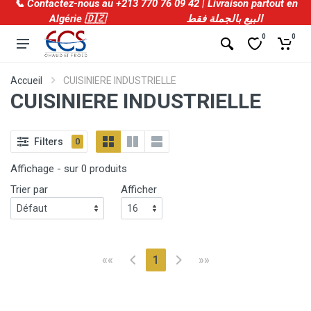
📞 Contactez-nous au +213 770 76 09 42 | Livraison partout en
Algérie 🇩🇿 البيع بالجملة فقط
0
0
Accueil
CUISINIERE INDUSTRIELLE
CUISINIERE INDUSTRIELLE
Filters
0
Affichage - sur 0 produits
Trier par
Afficher
(current)
««
1
»»