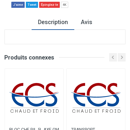
J'aime
Tweet
Épinglez-le
4K
Description
Avis
Produits connexes
BLOC CHF PIL 5L AXE GM
TRANSPORT