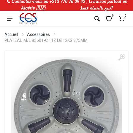
📞 Contactez-nous au +213 770 76 09 42 | Livraison partout en
Algérie 🇩🇿 البيع بالجملة فقط
0
0
Accueil
Accessoires
PLATEAU M/L 83601-C 11Z LG 12KG 375MM