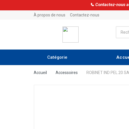
À propos de nous
Contactez-nous
Accue
Catégorie
Accessoires
Accueil
Accessoires
ROBINET IND PEL 20 S
AMORTISSEURS
ARTICLES DE MENAGE
ASPIRATEUR
BAIN D'HUILE
CARPIGIANI