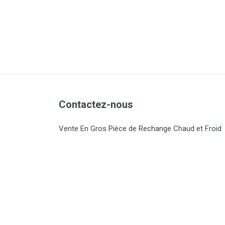
Contactez-nous
Vente En Gros Pièce de Rechange Chaud et Froid
Dar El Beida - Alger
contact@ecs-chaudfroid.dz
Non disponible
Sam-Jeu 09h00 - 18h00