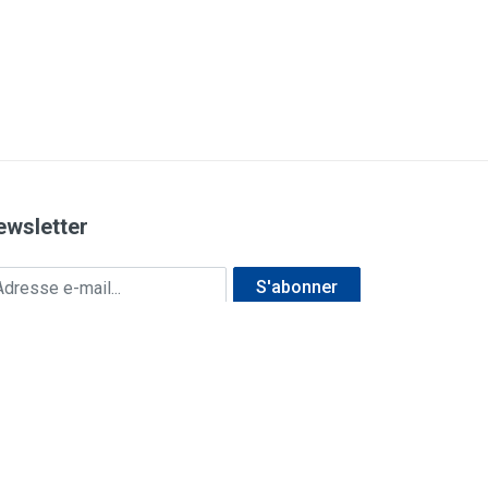
ewsletter
resse e-mail
S'abonner
ivez-nous sur les réseaux sociaux