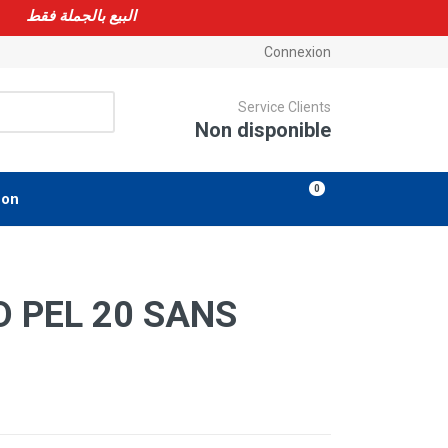
📞 Contactez-nous au +213 770 76 09 42 | Livraison partout en Algérie 🇩🇿 البيع بالجملة فقط
Connexion
Service Clients
Non disponible
0
ion
D PEL 20 SANS